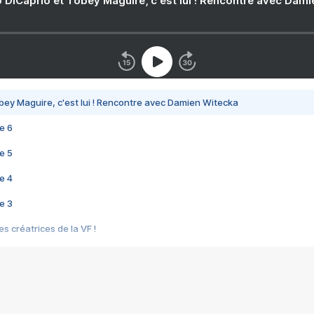
 DiCaprio et Tobey Maguire, c'est lui ! Rencontre avec Dam
bey Maguire, c'est lui ! Rencontre avec Damien Witecka
e 6
e 5
e 4
e 3
s créatrices de la VF !
e 2
e 1
e Mektoub My Love arrive enfin ! Rencontre avec Shaïn Boumedine et Sal