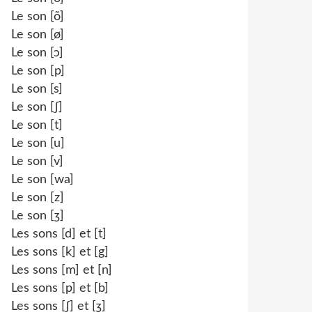
Le son [õ]
Le son [ø]
Le son [ɔ]
Le son [p]
Le son [s]
Le son [ʃ]
Le son [t]
Le son [u]
Le son [v]
Le son [wa]
Le son [z]
Le son [ʒ]
Les sons [d] et [t]
Les sons [k] et [g]
Les sons [m] et [n]
Les sons [p] et [b]
Les sons [ʃ] et [ʒ]