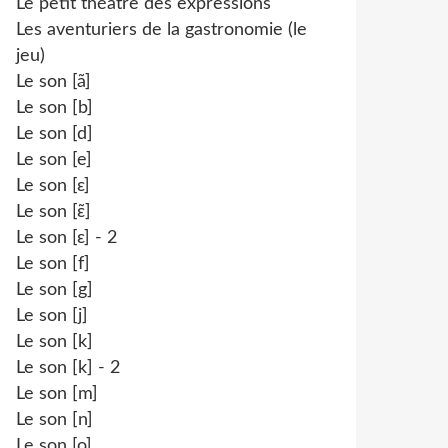
Le petit théâtre des expressions
Les aventuriers de la gastronomie (le
jeu)
Le son [ã]
Le son [b]
Le son [d]
Le son [e]
Le son [ɛ]
Le son [ɛ̃]
Le son [ɛ] - 2
Le son [f]
Le son [g]
Le son [j]
Le son [k]
Le son [k] - 2
Le son [m]
Le son [n]
Le son [o]