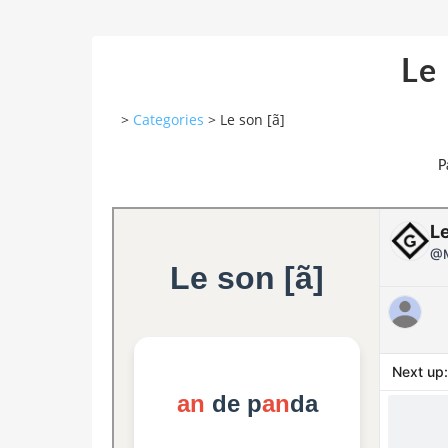
Le 
>
Categories
>
Le son [ã]
P