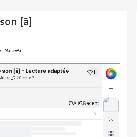
son [ã]
ar Maître-G