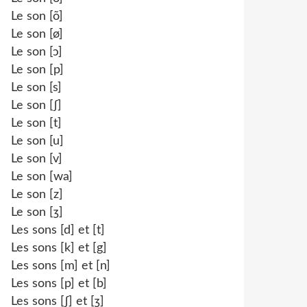
Le son [õ]
Le son [ø]
Le son [ɔ]
Le son [p]
Le son [s]
Le son [ʃ]
Le son [t]
Le son [u]
Le son [v]
Le son [wa]
Le son [z]
Le son [ʒ]
Les sons [d] et [t]
Les sons [k] et [g]
Les sons [m] et [n]
Les sons [p] et [b]
Les sons [ʃ] et [ʒ]